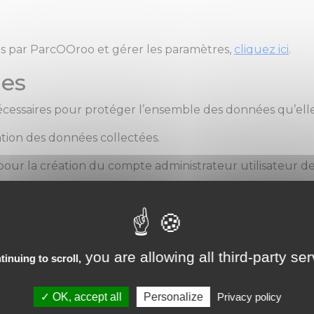
isés par ParcOOroo et gérer les paramètres,
cliquez ici
.
les
essaires pour protéger l’ensemble des données qu’elle
tion des données collectées.
ur la création du compte administrateur utilisateur de P
r la création des comptes formateurs sont : l'adresse em
ée par Parcooroo concernant les stagiaires à qui sont de
e formation se fait par la transmission de liens et n'est 
you are allowing all third-party se
tinuing to scroll,
f couplée à Parcooroo, l'inscription des stagiaires aux par
 Procertif. Dans ce second cas, c'est la politique de con
OK, accept all
Personalize
Privacy policy