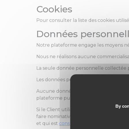
Cookies
Pour consulter la liste des cookies util
Données personnel
Notre plateforme engage les moyens néc
Nous ne réalisons aucune commercialisa
La seule donnée personnelle collectée po
Les données personnelles collectées pou
Aucune donnée personnelle n'est collect
plateforme puisque l'accès aux parcours d
By con
Si le Client utilise la solution Procerti
faire nominativement depuis la plateforme
et qui est
consultable via ce lien
.