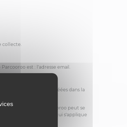
 collecte.
arcooroo est : l'adresse email.
ail, le nom et le prénom.
stinées les formations créées dans la
pas nominatif.
rvices
cours de formation de Parcooroo peut se
fidentialité de Procertif qui s'applique