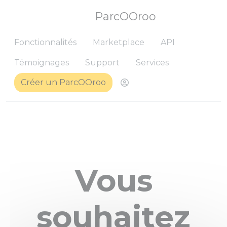
ParcOOroo
Fonctionnalités
Marketplace
API
Témoignages
Support
Services
Créer un ParcOOroo
Me connecter pour ret
Vous
souhaitez