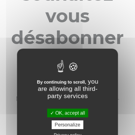
vous
désabonner
?
you
By continuing to scroll,
are allowing all third-
party services
Merci de renseigner votre email ci-
dessous et cliquer sur confirmer.
OK, accept all
Personalize
Privacy policy