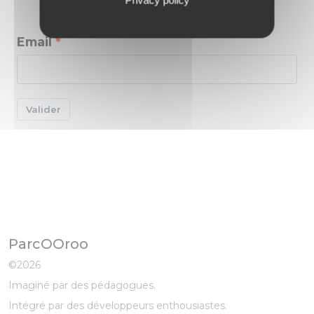
Email
Valider
ParcOOroo
©2026
Imaginé par des pédagogues.
Intégré par des développeurs enthousiastes.