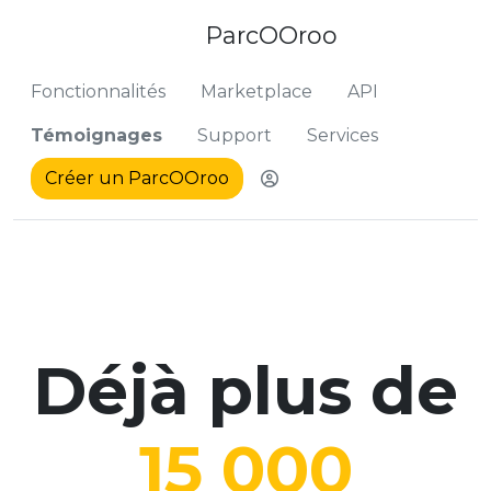
ParcOOroo
Fonctionnalités
Marketplace
API
Témoignages
Support
Services
Créer un ParcOOroo
Me connecter pour ret
Déjà plus de
15 000