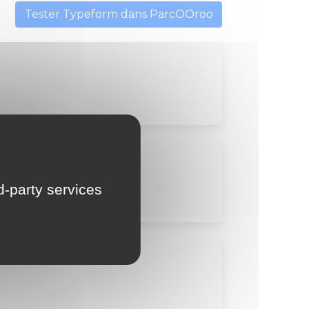
Tester Typeform dans ParcOOroo
rd-party services