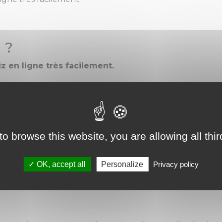
 ?
 en ligne très facilement.
ntégration à ParcOOroo
to browse this website, you are allowing all thi
arcOOroo
OK, accept all
Personalize
Privacy policy