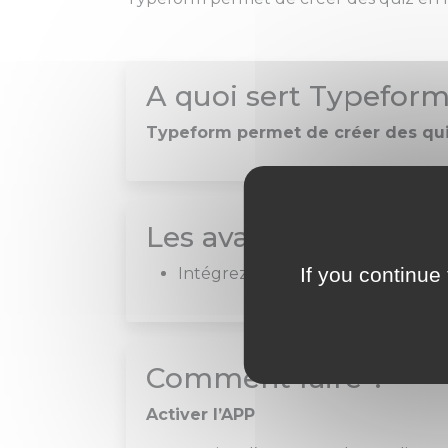
A quoi sert Typeform
Typeform permet de créer des quiz
Les avantages de l'i
If you continue 
Intégrez Typeform dans votre P
Comment faire ?
Activer l’APP