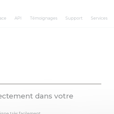
ace
API
Témoignages
Support
Services
ectement dans votre
gne très facilement.