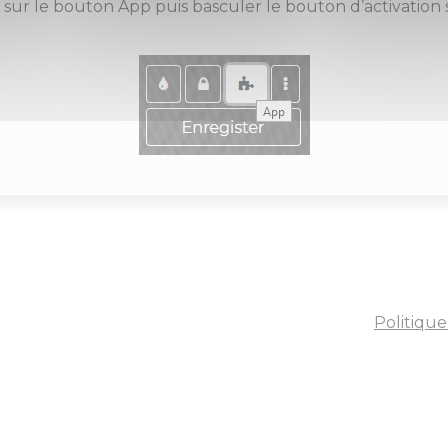
r sur le bouton App puis basculer le bouton d’activation 
Politique