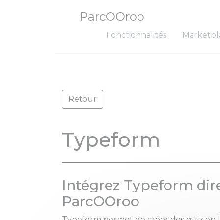
ParcOOroo
Fonctionnalités
Marketpl
Retour
Typeform
Intégrez Typeform dir
ParcOOroo
Typeform permet de créer des quiz en li