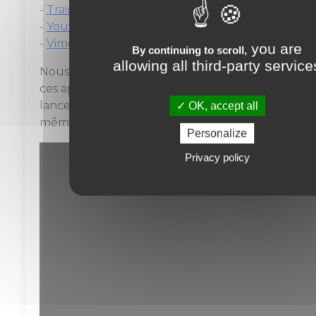
-
Training Storage
-
Youtube
-
Vimeo
you are
By continuing to scroll,
allowing all third-party service
Nous vous conseillons d'activer l'une de
ces app dans votre ParcOOroo afin de
lancer directement la vidéo dans le
OK, accept all
même onglet.
Personalize
Privacy policy