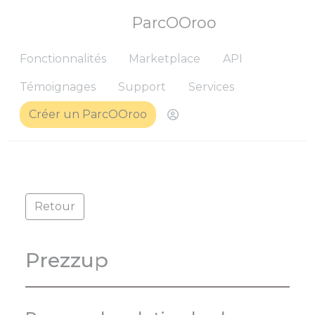
ParcOOroo
Fonctionnalités
Marketplace
API
Témoignages
Support
Services
Créer un ParcOOroo
Me connecter pour ret
Retour
Prezzup