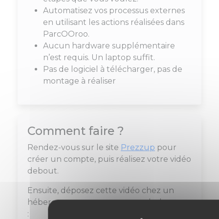
Automatisez vos processus externes
en utilisant les actions réalisées dans
ParcOOroo.
Aucun hardware supplémentaire
n’est requis. Un laptop suffit.
Pas de logiciel à télécharger, pas de
montage à réaliser
Comment faire ?
Rendez-vous sur le site
Prezzup
pour
créer un compte, puis réalisez votre vidéo
debout.
Ensuite, déposez cette vidéo chez un
hébergeur, comme par exemple, les apps
: