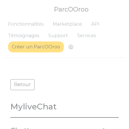
ParcOOroo
Fonctionnalités
Marketplace
API
Témoignages
Support
Services
Créer un ParcOOroo
Me connecter pour ret
Retour
MyliveChat