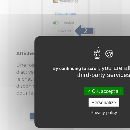
Afficher le chat
Une fois la clé collée dans la zone
you are al
By continuing to scroll,
d’activation, vous n’avez plus rien à faire,
third-party service
le chat est automatiquement visible et
disponible pour les formateurs comme
OK, accept all
pour les apprenants (3).
Personalize
Privacy policy