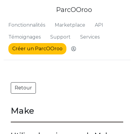
ParcOOroo
Fonctionnalités
Marketplace
API
Témoignages
Support
Services
Créer un ParcOOroo
Me connecter pour ret
Retour
Make