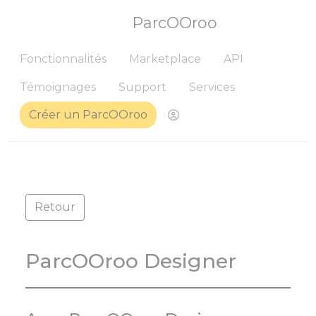
ParcOOroo
Fonctionnalités
Marketplace
API
Témoignages
Support
Services
Créer un ParcOOroo
Me connecter pour ret
Retour
ParcOOroo Designer