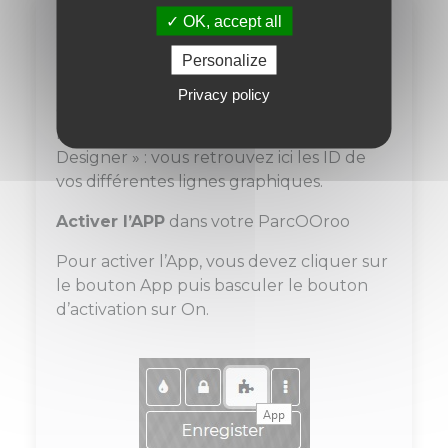
OK, accept all
Comment faire ?
Personalize
Rendez-vous dans votre espace «
Procertif », puis cliquez sur « Mes
Privacy policy
contenus » dans le menu du haut. Dans
l’onglet qui s’ouvre, sélectionnez «
Designer » : vous retrouvez ici les ID de
vos différentes lignes graphiques.
Activer l’APP
dans votre ParcOOroo
Pour activer l’App, vous devez cliquer sur
le bouton App puis basculer le bouton
d’activation sur On.